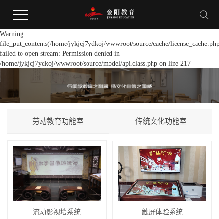
Warning:
file_put_contents(/home/jykjcj7ydkoj/wwwroot/source/cache/license_cache.php
failed to open stream: Permission denied in
/home/jykjcj7ydkoj/wwwroot/source/model/api.class.php on line 217
劳动教育功能室
传统文化功能室
流动影视墙系统
触屏体验系统