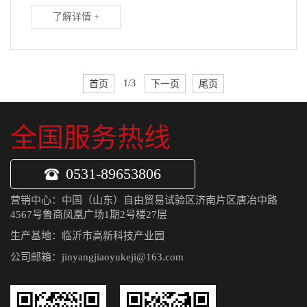
了解详情 +
首页
1/3
下一页
尾页
全国服务热线
0531-89653806
营销中心：中国（山东）自由贸易试验区济南片区唐冶中路
4567号鲁商凤凰广场1期2号楼27层
生产基地：临沂市高新科技产业园
公司邮箱：jinyangjiaoyukeji@163.com