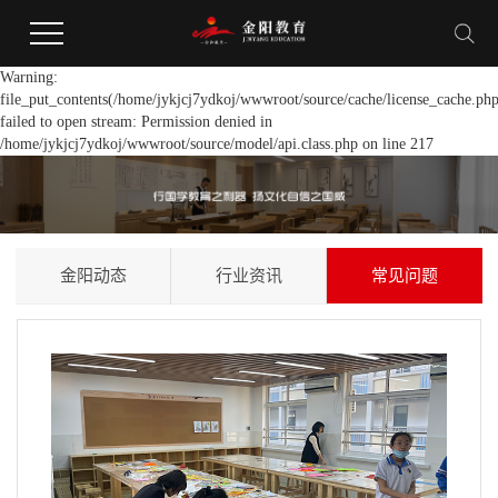
Warning:
file_put_contents(/home/jykjcj7ydkoj/wwwroot/source/cache/license_cache.php
failed to open stream: Permission denied in
/home/jykjcj7ydkoj/wwwroot/source/model/api.class.php on line 217
金阳动态
行业资讯
常见问题