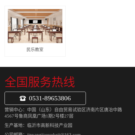
民乐教室
全国服务热线
0531-89653806
营销中心：中国（山东）自由贸易试验区济南片区唐冶中路
4567号鲁商凤凰广场1期2号楼27层
生产基地：临沂市高新科技产业园
公司邮箱：jinyangjiaoyukeji@163.com