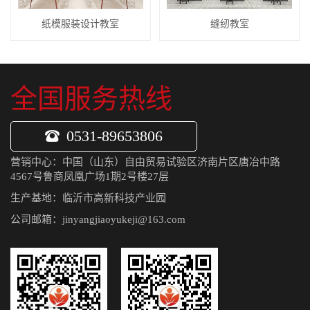
纸模服装设计教室
缝纫教室
全国服务热线
0531-89653806
营销中心：中国（山东）自由贸易试验区济南片区唐冶中路
4567号鲁商凤凰广场1期2号楼27层
生产基地：临沂市高新科技产业园
公司邮箱：jinyangjiaoyukeji@163.com