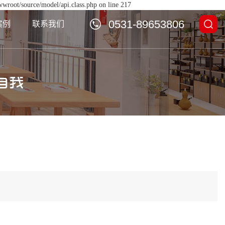
wwroot/source/model/api.class.php on line 217
0531-89653806
案例
联系我们