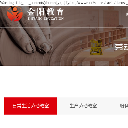
Warning: file_put_contents(/home/jykjcj7ydkoj/wwwroot/source/cache/license_
日常生活劳动教室
生产劳动教室
服