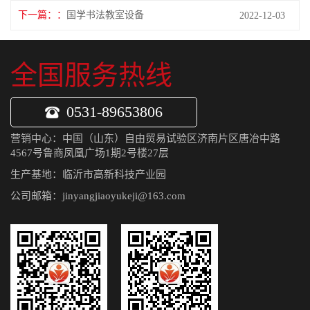
下一篇：
国学书法教室设备
2022-12-03
全国服务热线
0531-89653806
营销中心：中国（山东）自由贸易试验区济南片区唐冶中路
4567号鲁商凤凰广场1期2号楼27层
生产基地：临沂市高新科技产业园
公司邮箱：jinyangjiaoyukeji@163.com