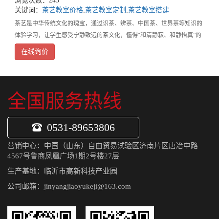
浏览次数：243
关键词：
茶艺教室价格
,
茶艺教室定制
,
茶艺教室搭建
茶艺是中华传统文化的瑰宝，通过识茶、辨茶、中国茶、世界茶等知识的
体验学习，让学生感受宁静致远的茶文化，懂得“和清静寂、和静怡真”的
茶道精神。在茶艺的体验学习中融入哲理、伦理、道德，通过饮茶品茗来
在线询价
修身养性，达到人文化成的身心蜕变。
全国服务热线
0531-89653806
营销中心：中国（山东）自由贸易试验区济南片区唐冶中路
4567号鲁商凤凰广场1期2号楼27层
生产基地：临沂市高新科技产业园
公司邮箱：jinyangjiaoyukeji@163.com