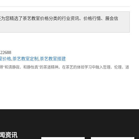
还为您精选了
茶艺教室价格
分类的行业资讯、价格行情、展会信
2688
室价格
,
茶艺教室定制
,
茶艺教室搭建
得“和清静寂、和静怡真”的茶道精神。在茶艺的体验学习中融入哲理、伦理、道
闻资讯