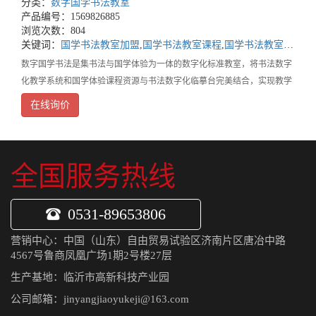
分类：
数字国学书法教室
产品编号：1569826885
浏览次数：804
关键词：
国学书法教室加盟
,
国学书法教室课程
,
国学书法教室设备安装价格
数字国学书法是集书法与国学体验为一体的数字化标准教室，将书法数字
化教学系统和国学体验课程资源与书法数字化临摹台完美结合，实现教学
的标准化、规范化、流程化数字化、高效化。基础设备：仿古教室桌椅、
在线询价
学生桌凳、置物柜、学生作品展示台环境搭建：仿古环
全国服务热线
0531-89653806
营销中心：中国（山东）自由贸易试验区济南片区唐冶中路
4567号鲁商凤凰广场1期2号楼27层
生产基地：临沂市高新科技产业园
公司邮箱：jinyangjiaoyukeji@163.com