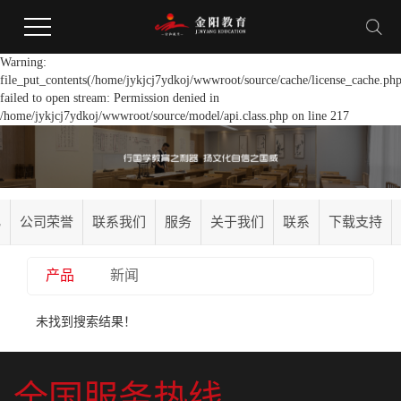
Warning:
file_put_contents(/home/jykjcj7ydkoj/wwwroot/source/cache/license_cache.php
failed to open stream: Permission denied in
/home/jykjcj7ydkoj/wwwroot/source/model/api.class.php on line 217
化
公司荣誉
联系我们
服务
关于我们
联系
下载支持
产品
新闻
未找到搜索结果！
全国服务热线