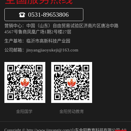
0531-89653806
营销中心：中国（山东）自由贸易试验区济南片区唐冶中路
4567号鲁商凤凰广场1期2号楼27层
生产基地：临沂市高新科技产业园
公司邮箱：jinyangjiaoyukeji@163.com
金阳国学 金阳劳动教育
Copyright © http://www.jinyangjy.com/山东金阳教育科技有限公司 All